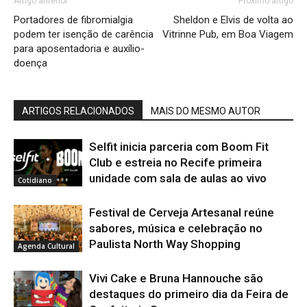
Artigo anterior
Próximo artigo
Portadores de fibromialgia
Sheldon e Elvis de volta ao
podem ter isenção de carência
Vitrinne Pub, em Boa Viagem
para aposentadoria e auxílio-
doença
ARTIGOS RELACIONADOS
MAIS DO MESMO AUTOR
Selfit inicia parceria com Boom Fit
Club e estreia no Recife primeira
unidade com sala de aulas ao vivo
Cotidiano
Festival de Cerveja Artesanal reúne
sabores, música e celebração no
Paulista North Way Shopping
Agenda Cultural
Vivi Cake e Bruna Hannouche são
destaques do primeiro dia da Feira de