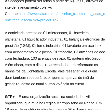
As doações podem ser feitas a partir de R$ 25,00, através do
site de financiamento coletivo
Catarse
https://www.catarse.me/cozinhar_transforma_vidas_c
onfeitaria_escola?ref=project_link
.
A confeitaria precisa de 01 microondas, 01 batedeira
planetária, 01 liquidificador industrial, 01 balança eletrônicas de
precisão (1GM), 01 forno industrial, 01 lavatório em aço inox
com acionamento pelo joelho, 01 fritadeira, 03 armários de aço
com fechadura, 100 aventais de napa, 01 porteiro eletrônico.
Além disso, com o dinheiro arrecadado será reformado os
banheiros da Confeitaria Escola. Vale ressaltar, que quem
doar também receberá recompensas que vai de imã de
geladeira, cesta de natal a uma vivência no curso.
GTP+ –
É uma organização social da sociedade civil
organizada, que atua na Região Metropolitana do Recife. Em
18 anos de existência atendeu mais de 36 mil pessoas com