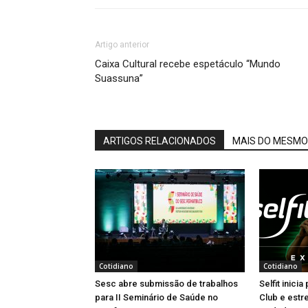
Artigo anterior
Caixa Cultural recebe espetáculo “Mundo
Suassuna”
ARTIGOS RELACIONADOS
MAIS DO MESMO
Cotidiano
Cotidiano
Sesc abre submissão de trabalhos
Selfit inici
para II Seminário de Saúde no
Club e estr