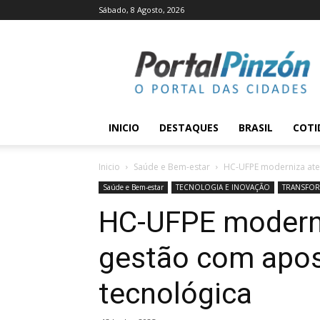
Sábado, 8 Agosto, 2026
Portal
Pinzón
INICIO
DESTAQUES
BRASIL
COTI
Inicio
Saúde e Bem-estar
HC-UFPE moderniza ate
Saúde e Bem-estar
TECNOLOGIA E INOVAÇÃO
TRANSFOR
HC-UFPE modern
gestão com apos
tecnológica