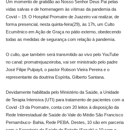
Um momento de gratidão ao Nosso Senhor Deus Pai pelas
vidas salvas e de homenagem às vítimas da pandemia da
Covid – 19. O Hospital Promatre de Juazeiro vai realizar, de
forma presencial, nesta quinta-feira(29), às 17h, um Culto
Ecumênico em Ação de Graça no pátio externo, obedecendo
todas as medidas de segurança com relação à pandemia.
O culto, que também será transmitido ao vivo pelo YouTube
no canal: promatrejuazeiroba, vai ser ministrado pelo padre
José Filipe Pulpayil, o pastor Robson Vieira Pereira e o
representante da doutrina Espírita, Gilberto Santana.
Devidamente habilitada pelo Ministério da Saúde, a Unidade
de Terapia Intensiva (UTI) para tratamento de pacientes com a
Covid -19 da Promatre, conta com 20 leitos à disposição da
Rede Interestadual de Saúde do Vale do Médio São Francisco
Pernambuco- Bahia, Rede PEBA. Destes, 10 são em parceria
com a Secretaria da Saúde do Estado (Sesab) e 10 com o