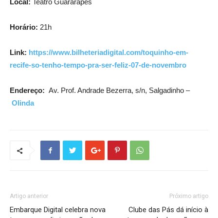
Local:
Teatro Guararapes
Horário:
21h
Link:
https://www.bilheteriadigital.com/toquinho-em-
recife-so-tenho-tempo-pra-ser-feliz-07-de-novembro
Endereço:
Av. Prof. Andrade Bezerra, s/n, Salgadinho –
Olinda
Artigo anterior
Próximo artigo
Embarque Digital celebra nova
Clube das Pás dá início à