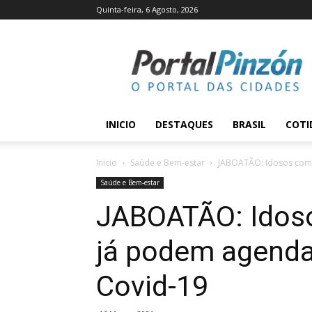
Quinta-feira, 6 Agosto, 2026
Portal
Pinzón
INICIO
DESTAQUES
BRASIL
COTI
Inicio
Saúde e Bem-estar
JABOATÃO: Idosos com 7
Saúde e Bem-estar
JABOATÃO: Idoso
já podem agenda
Covid-19