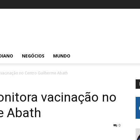
DIANO
NEGÓCIOS
MUNDO
vacinação no Centro Guilherme Abath
nitora vacinação no
e Abath
0