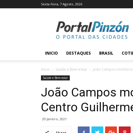
Sexta-feira, 7 Agosto, 2026
Portal
Pinzón
INICIO
DESTAQUES
BRASIL
COTI
Inicio
Saúde e Bem-estar
João Campos monitora 
Saúde e Bem-estar
João Campos mo
Centro Guilherm
29 Janeiro, 2021
Share