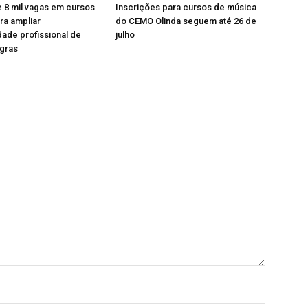
 8 mil vagas em cursos
Inscrições para cursos de música
ra ampliar
do CEMO Olinda seguem até 26 de
dade profissional de
julho
gras