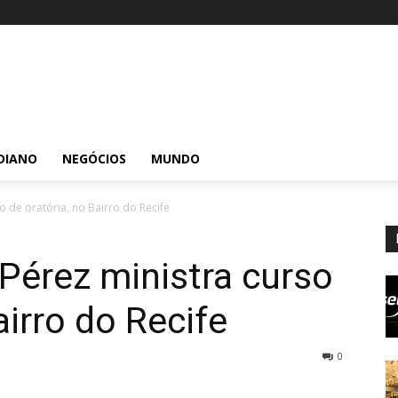
DIANO
NEGÓCIOS
MUNDO
so de oratória, no Bairro do Recife
 Pérez ministra curso
airro do Recife
0