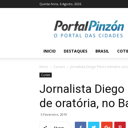
Quinta-feira, 6 Agosto, 2026
Portal
Pinzón
INICIO
DESTAQUES
BRASIL
COTI
Inicio
Cursos
Jornalista Diego Pérez ministra cur
Cursos
Jornalista Diego
de oratória, no B
5 Fevereiro, 2019
Share