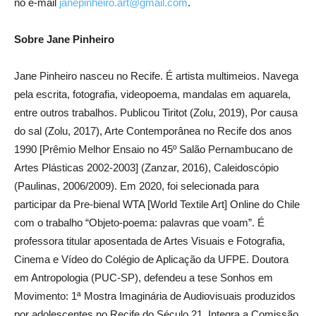
no e-mail
janepinheiro.art@gmail.com
.
Sobre Jane Pinheiro
Jane Pinheiro nasceu no Recife. É artista multimeios. Navega
pela escrita, fotografia, videopoema, mandalas em aquarela,
entre outros trabalhos. Publicou Tiritot (Zolu, 2019), Por causa
do sal (Zolu, 2017), Arte Contemporânea no Recife dos anos
1990 [Prêmio Melhor Ensaio no 45º Salão Pernambucano de
Artes Plásticas 2002-2003] (Zanzar, 2016), Caleidoscópio
(Paulinas, 2006/2009). Em 2020, foi selecionada para
participar da Pre-bienal WTA [World Textile Art] Online do Chile
com o trabalho “Objeto-poema: palavras que voam”. É
professora titular aposentada de Artes Visuais e Fotografia,
Cinema e Vídeo do Colégio de Aplicação da UFPE. Doutora
em Antropologia (PUC-SP), defendeu a tese Sonhos em
Movimento: 1ª Mostra Imaginária de Audiovisuais produzidos
por adolescentes no Recife do Século 21. Integra a Comissão