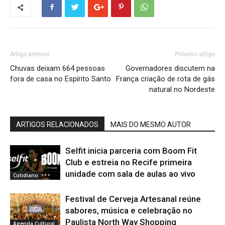
Artigo anterior
Próximo artigo
Chuvas deixam 664 pessoas
Governadores discutem na
fora de casa no Espírito Santo
França criação de rota de gás
natural no Nordeste
ARTIGOS RELACIONADOS
MAIS DO MESMO AUTOR
Selfit inicia parceria com Boom Fit
Club e estreia no Recife primeira
unidade com sala de aulas ao vivo
Cotidiano
Festival de Cerveja Artesanal reúne
sabores, música e celebração no
Paulista North Way Shopping
Agenda Cultural