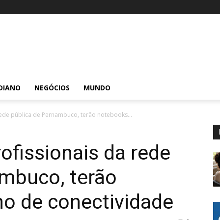
DIANO
NEGÓCIOS
MUNDO
 rede pública de Pernambuco, terão notebooks...
rofissionais da rede
ambuco, terão
no de conectividade