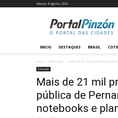
Sábado, 8 Agosto, 2026
Portal
Pinzón
INICIO
DESTAQUES
BRASIL
COTI
Inicio
Educação
Mais de 21 mil profissionais da
Educação
Mais de 21 mil p
pública de Pern
notebooks e pla