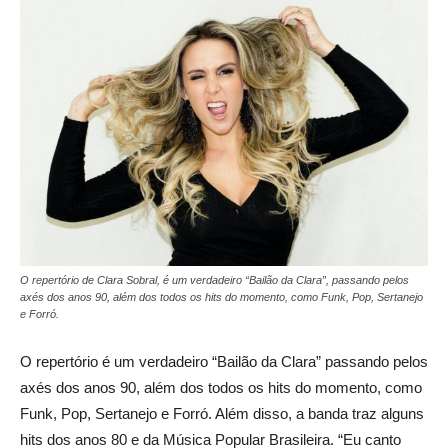
O repertório de Clara Sobral, é um verdadeiro “Bailão da Clara”, passando pelos
axés dos anos 90, além dos todos os hits do momento, como Funk, Pop, Sertanejo
e Forró.
O repertório é um verdadeiro “Bailão da Clara” passando pelos
axés dos anos 90, além dos todos os hits do momento, como
Funk, Pop, Sertanejo e Forró. Além disso, a banda traz alguns
hits dos anos 80 e da Música Popular Brasileira. “Eu canto