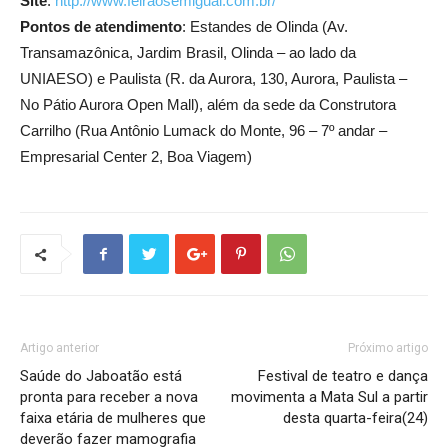
Site
:
http://www.feiraosemigual.com.br/
Pontos de atendimento
: Estandes de Olinda (Av.
Transamazônica, Jardim Brasil, Olinda – ao lado da
UNIAESO) e Paulista (R. da Aurora, 130, Aurora, Paulista –
No Pátio Aurora Open Mall), além da sede da Construtora
Carrilho (Rua Antônio Lumack do Monte, 96 – 7º andar –
Empresarial Center 2, Boa Viagem)
Artigo anterior
Próximo artigo
Saúde do Jaboatão está
Festival de teatro e dança
pronta para receber a nova
movimenta a Mata Sul a partir
faixa etária de mulheres que
desta quarta-feira(24)
deverão fazer mamografia