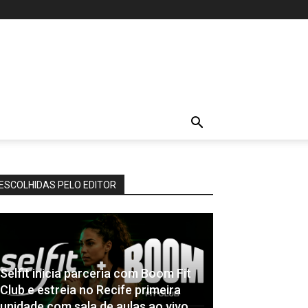
ESCOLHIDAS PELO EDITOR
Selfit inicia parceria com Boom Fit
Club e estreia no Recife primeira
unidade com sala de aulas ao vivo