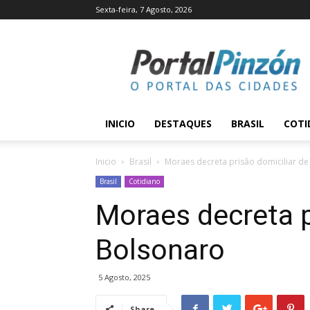
Sexta-feira, 7 Agosto, 2026
Portal
Pinzón
INICIO
DESTAQUES
BRASIL
COTI
Inicio
Brasil
Moraes decreta prisão domiciliar d
Brasil
Cotidiano
Moraes decreta p
Bolsonaro
5 Agosto, 2025
Share