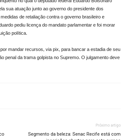
nquérito no qual o deputado federal Eduardo Bolsonaro
pela sua atuação junto ao governo do presidente dos
edidas de retaliação contra o governo brasileiro e
uardo pediu licença do mandato parlamentar e foi morar
ção política.
por mandar recursos, via pix, para bancar a estadia de seu
ção penal da trama golpista no Supremo. O julgamento deve
Próximo artigo
co
Segmento da beleza: Senac Recife está com