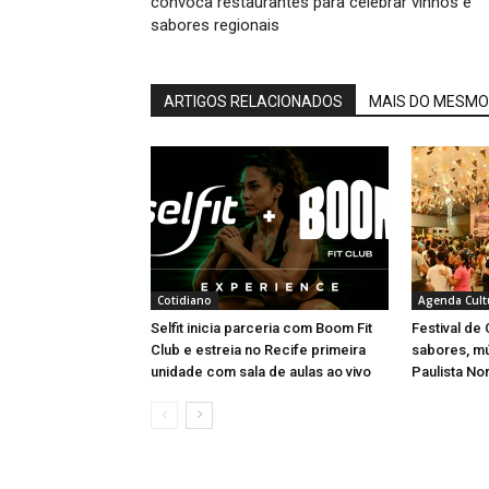
convoca restaurantes para celebrar vinhos e
sabores regionais
ARTIGOS RELACIONADOS
MAIS DO MESMO
Cotidiano
Agenda Cult
Selfit inicia parceria com Boom Fit
Festival de
Club e estreia no Recife primeira
sabores, m
unidade com sala de aulas ao vivo
Paulista No