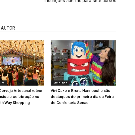
inscrições abertas para sete cursos
 AUTOR
ural
Cotidiano
 Cerveja Artesanal reúne
Vivi Cake e Bruna Hannouche são
úsica e celebração no
destaques do primeiro dia da Feira
rth Way Shopping
de Confeitaria Senac