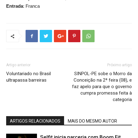
Entrada
: Franca
Artigo anterior
Próximo artigo
Voluntariado no Brasil
SINPOL-PE sobe o Morro da
ultrapassa barreiras
Conceição na 2ª feira (08), e
faz apelo para que o governo
cumpra promessa feita à
categoria
ARTIGOS RELACIONADOS
MAIS DO MESMO AUTOR
Selfit inicia parceria com Boom Fit