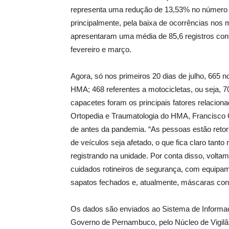
representa uma redução de 13,53% no número d
principalmente, pela baixa de ocorrências nos m
apresentaram uma média de 85,6 registros contr
fevereiro e março.
Agora, só nos primeiros 20 dias de julho, 665 n
HMA; 468 referentes a motocicletas, ou seja, 7
capacetes foram os principais fatores relacion
Ortopedia e Traumatologia do HMA, Francisco C
de antes da pandemia. “As pessoas estão retorn
de veículos seja afetado, o que fica claro tan
registrando na unidade. Por conta disso, voltamo
cuidados rotineiros de segurança, com equipam
sapatos fechados e, atualmente, máscaras contr
Os dados são enviados ao Sistema de Informaç
Governo de Pernambuco, pelo Núcleo de Vigilân