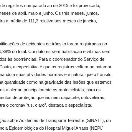
e registros comparado ao de 2019 e foi provocado,
eses de abril, maio e junho. Os três meses, juntos,
a a média de 111,3 relativa aos meses de janeiro,
otificações de acidentes de trânsito foram registradas no
0,38% do total. Condutores sem habilitação e vítimas sem
ados às ocorrências. Para o coordenador do Serviço de
outo, a expectativa é que os registros voltem ao patamar
ando a suas atividades normais e é natural que o trânsito
to na quantidade como na gravidade das lesões que estamos
s a alertar, principalmente os motociclistas, para os
entos de proteção que incluem capacete, cotoveleiras,
a o coronavírus, claro”, destaca o especialista.
ão sobre Acidentes de Transporte Terrestre (SINATT), do
cia Epidemiológica do Hospital Miguel Arraes (NEPI/