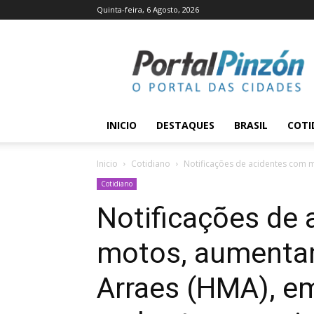
Quinta-feira, 6 Agosto, 2026
Portal
Pinzón
INICIO
DESTAQUES
BRASIL
COTI
Inicio
Cotidiano
Notificações de acidentes com m
Cotidiano
Notificações de
motos, aumentam
Arraes (HMA), em