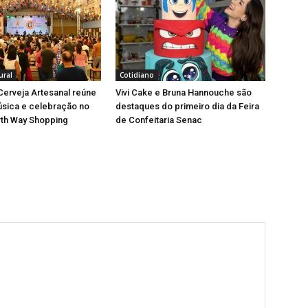
ural
Cotidiano
 Cerveja Artesanal reúne
Vivi Cake e Bruna Hannouche são
úsica e celebração no
destaques do primeiro dia da Feira
rth Way Shopping
de Confeitaria Senac