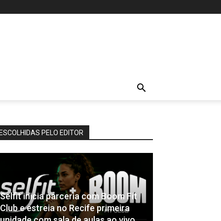
ESCOLHIDAS PELO EDITOR
Selfit inicia parceria com Boom Fit
Club e estreia no Recife primeira
unidade com sala de aulas ao vivo