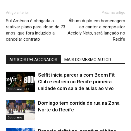
Artigo anterior
Próximo artigo
Sul América é obrigada a
Álbum duplo em homenagem
reativar plano para idoso de 73
ao cantor e compositor
anos ,que fora induzido a
Accioly Neto, será lançado no
cancelar contrato
Recife
ARTIGOS RELACIONADOS
MAIS DO MESMO AUTOR
Selfit inicia parceria com Boom Fit
Club e estreia no Recife primeira
unidade com sala de aulas ao vivo
Cotidiano
Domingo tem corrida de rua na Zona
Norte do Recife
Cotidiano
Passeio ciclístico incentiva hábitos