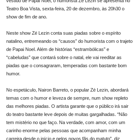
vestido de Papai Noel, o humorista Zé Lezin se apresenta no
Teatro Boa Vista, sexta-feira, 20 de dezembro, às 20h30 o
show de fim de ano.
Neste show Zé Lezin conta suas piadas sobre o espírito
natalino, entremeando os “causos” do humorista com o trajeto
de Papai Noel. Além de histórias “estrambólicas” e
“cabeludas” que contará sobre o natal, ele vai reeditar as
piadas que o consagraram, temperadas com bastante bom
humor.
No espetáculo, Nairon Barreto, o popular Zé Lezin, abordará
temas com o humor e leveza de sempre, num show repleto
das melhores piadas. O artista garante que o público irá sair
do teatro bastante leve depois de muitas gargalhadas. “Não
tem mistério no que faço. Na verdade, com amor, com um
carinho enorme pelas pessoas que acompanham minha
carreira desde o início e pelos novos fãs do matuto”, diz