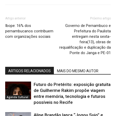
Artigo anterior
Próximo artigo
Ibope: 16% dos
Governo de Pernambuco e
pernambucanos contribuem
Prefeitura do Paulista
com organizações sociais
entregam nesta sexta-
feira(13), obras de
requalificação e duplicação da
Ponte do Janga e PE-01
ARTIGOS RELACIONADOS
MAIS DO MESMO AUTOR
Futuro do Pretérito: exposição gratuita
de Guilherme Rakim propõe viagem
entre memória, tecnologia e futuros
Agenda Cultural
possíveis no Recife
Aline Brandão lança “Jogou Sujo” e