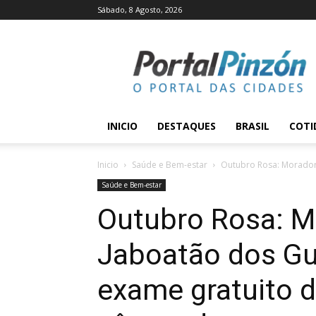
Sábado, 8 Agosto, 2026
Portal
Pinzón
INICIO
DESTAQUES
BRASIL
COTI
Inicio
Saúde e Bem-estar
Outubro Rosa: Moradora
Saúde e Bem-estar
Outubro Rosa: M
Jaboatão dos Gu
exame gratuito 