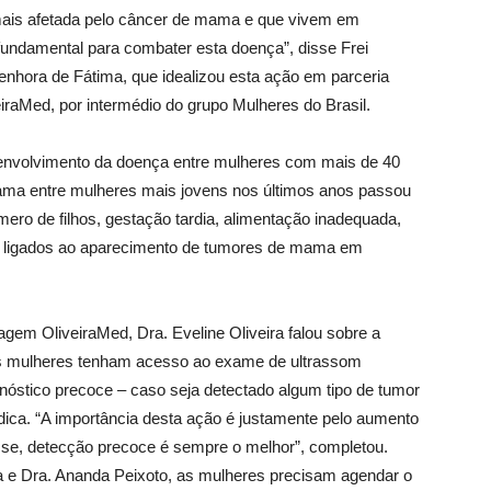
 mais afetada pelo câncer de mama e que vivem em
undamental para combater esta doença”, disse Frei
nhora de Fátima, que idealizou esta ação em parceria
raMed, por intermédio do grupo Mulheres do Brasil.
envolvimento da doença entre mulheres com mais de 40
ama entre mulheres mais jovens nos últimos anos passou
ro de filhos, gestação tardia, alimentação inadequada,
tar ligados ao aparecimento de tumores de mama em
gem OliveiraMed, Dra. Eveline Oliveira falou sobre a
is mulheres tenham acesso ao exame de ultrassom
óstico precoce – caso seja detectado algum tipo de tumor
dica. “A importância desta ação é justamente pelo aumento
se, detecção precoce é sempre o melhor”, completou.
ra e Dra. Ananda Peixoto, as mulheres precisam agendar o