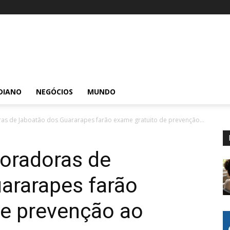
DIANO
NEGÓCIOS
MUNDO
s de Jaboatão dos Guararapes farão exame gratuito de prevenção...
oradoras de
ararapes farão
de prevenção ao