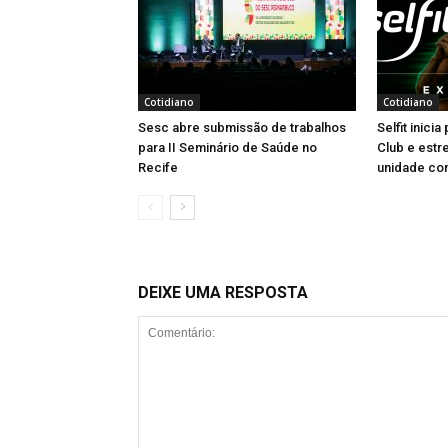
Cotidiano
Cotidiano
Sesc abre submissão de trabalhos
Selfit inici
para II Seminário de Saúde no
Club e estr
Recife
unidade com
DEIXE UMA RESPOSTA