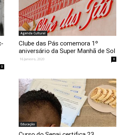
Agenda Cultural
c-
Clube das Pás comemora 1º
aniversário da Super Manhã de Sol
16 Janeiro, 2020
0
0
Educação
Curso do Senai certifica 23