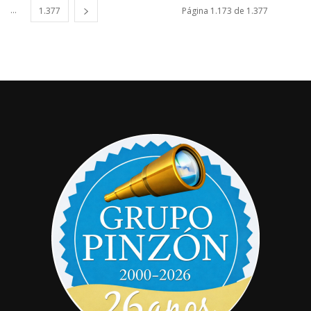
...
1.377
Página 1.173 de 1.377