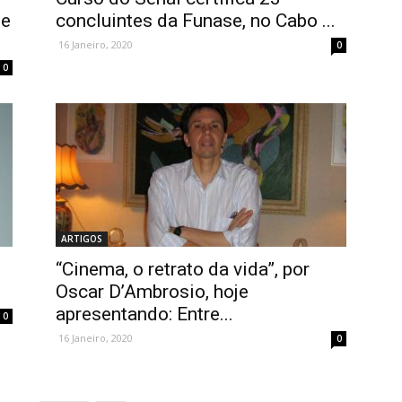
de
concluintes da Funase, no Cabo ...
16 Janeiro, 2020
0
0
ARTIGOS
“Cinema, o retrato da vida”, por
Oscar D’Ambrosio, hoje
apresentando: Entre...
0
16 Janeiro, 2020
0