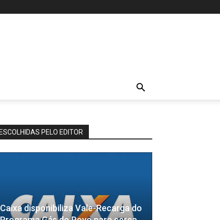
ESCOLHIDAS PELO EDITOR
Caixa disponibiliza Vale-Recarga do
Programa Gás do Povo para cerca