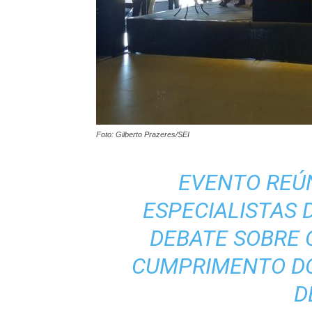
Foto: Gilberto Prazeres/SEI
EVENTO REÚ
ESPECIALISTAS 
DEBATE SOBRE 
CUMPRIMENTO D
D