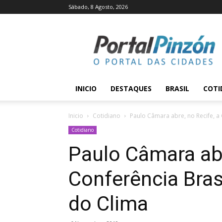
Sábado, 8 Agosto, 2026
Portal
Pinzón
INICIO
DESTAQUES
BRASIL
COTI
Inicio
Cotidiano
Paulo Câmara abre, no Recife, a
Cotidiano
Paulo Câmara abr
Conferência Bras
do Clima