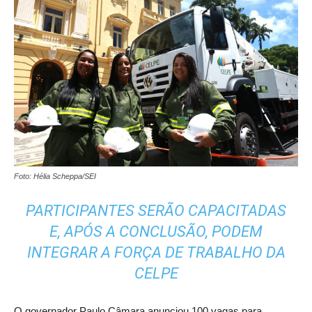
Foto: Hélia Scheppa/SEI
PARTICIPANTES SERÃO CAPACITADAS
E, APÓS A CONCLUSÃO, PODEM
INTEGRAR A FORÇA DE TRABALHO DA
CELPE
O governador Paulo Câmara anunciou 100 vagas para