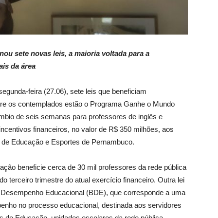
u sete novas leis, a maioria voltada para a
ais da área
gunda-feira (27.06), sete leis que beneficiam
ntre os contemplados estão o Programa Ganhe o Mundo
mbio de seis semanas para professores de inglês e
incentivos financeiros, no valor de R$ 350 milhões, aos
ria de Educação e Esportes de Pernambuco.
cação beneficie cerca de 30 mil professores da rede pública
 terceiro trimestre do atual exercício financeiro. Outra lei
 de Desempenho Educacional (BDE), que corresponde a uma
nho no processo educacional, destinada aos servidores
s de Educação, unidades escolares da rede pública