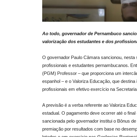
Ao todo, governador de Pernambuco sanciono
valorização dos estudantes e dos profission
O governador Paulo Câmara sancionou, nesta se
profissionais e estudantes pernambucanos. E
(PGM) Professor – que proporciona um intercâ
espanhol – e o Valoriza Educação, que destina 
profissionais em efetivo exercício na Secreta
A previsão é a verba referente ao Valoriza Edu
estadual. O pagamento deve ocorrer até o final do
sancionada pelo governador institui o Bônus
premiação por resultados com base no desempe
lotados e em exercício nas Gerências Regionai