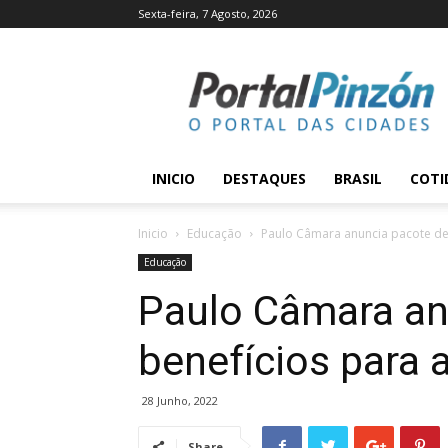
Sexta-feira, 7 Agosto, 2026
Portal
Pinzón
INICIO
DESTAQUES
BRASIL
COTI
Inicio
Educação
Paulo Câmara anuncia pacote de
Educação
Paulo Câmara an
benefícios para 
28 Junho, 2022
Share