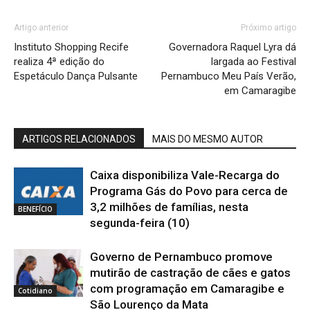
Artigo anterior
Próximo artigo
Instituto Shopping Recife
Governadora Raquel Lyra dá
realiza 4ª edição do
largada ao Festival
Espetáculo Dança Pulsante
Pernambuco Meu País Verão,
em Camaragibe
ARTIGOS RELACIONADOS
MAIS DO MESMO AUTOR
Caixa disponibiliza Vale-Recarga do
Programa Gás do Povo para cerca de
3,2 milhões de famílias, nesta
BENEFÍCIO
segunda-feira (10)
Governo de Pernambuco promove
mutirão de castração de cães e gatos
com programação em Camaragibe e
Cotidiano
São Lourenço da Mata