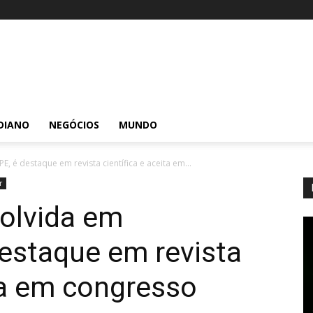
DIANO
NEGÓCIOS
MUNDO
, é destaque em revista científica e aceita em...
r
olvida em
destaque em revista
ita em congresso