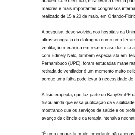
acadêmico e científico, e irá levar a ciência p
maiores e mais importantes congressos internaci
realizado de 15 a 20 de maio, em Orlando-Flór
A pesquisa, desenvolvida nos hospitais da Uni
ultrassonografia do diafragma como uma ferrame
ventilação mecânica em recém-nascidos e crian
com Edinely Nelo, também especialista em Tera
Pernambuco (UPE), foram estudadas maneiras 
retirada do ventilador é um momento muito del
porque uma falha pode levar à necessidade de 
A fisioterapeuta, que faz parte do BabyGruPE
frisou ainda que essa publicação dá visibilidade
mostrando que os serviços de saúde e os prof
avanço da ciência e da terapia intensiva neonata
“É uma conquista muito importante não apena