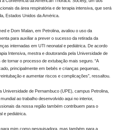
ara a Conferência da American Thoracic Society, um dos
onais da área respiratória e de terapia intensiva, que será
ida, Estados Unidos da América.
med e Dom Malan, em Petrolina, avaliou o uso da
nta para auxiliar a prever o sucesso da retirada da
ças internadas em UTI neonatal e pediátrica. De acordo
pia Intensiva, mestra e doutoranda pela Universidade de
de tornar o processo de extubação mais seguro. “A
icado, principalmente em bebês e crianças pequenas,
reintubação e aumentar riscos e complicações”, ressaltou.
 da Universidade de Pernambuco (UPE), campus Petrolina,
 mundial ao trabalho desenvolvido aqui no interior,
issionais da nossa região também contribuem para o
l e pediátrica.
s para mim como pesquisadora, mas também para a