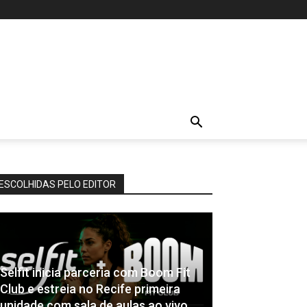
ESCOLHIDAS PELO EDITOR
Selfit inicia parceria com Boom Fit
Club e estreia no Recife primeira
unidade com sala de aulas ao vivo