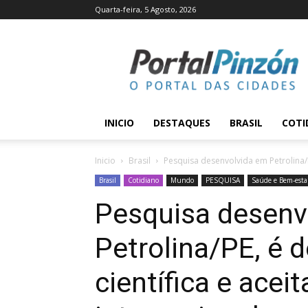
Quarta-feira, 5 Agosto, 2026
Portal
Pinzón
INICIO
DESTAQUES
BRASIL
COTI
Inicio
Brasil
Pesquisa desenvolvida em Petrolina/PE
Brasil
Cotidiano
Mundo
PESQUISA
Saúde e Bem-esta
Pesquisa desenv
Petrolina/PE, é 
científica e ace