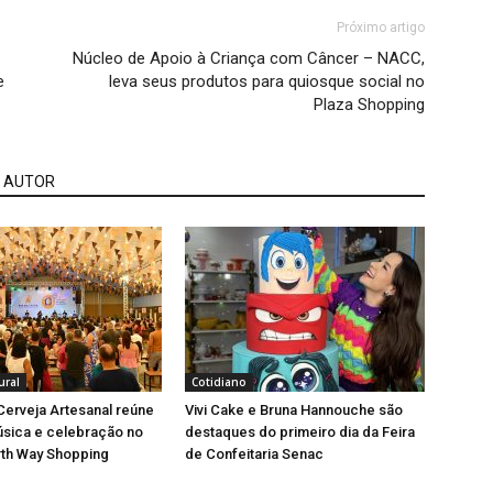
Próximo artigo
Núcleo de Apoio à Criança com Câncer – NACC,
e
leva seus produtos para quiosque social no
Plaza Shopping
 AUTOR
ural
Cotidiano
 Cerveja Artesanal reúne
Vivi Cake e Bruna Hannouche são
úsica e celebração no
destaques do primeiro dia da Feira
rth Way Shopping
de Confeitaria Senac