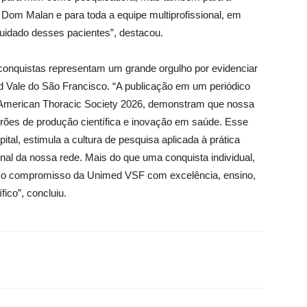
 Dom Malan e para toda a equipe multiprofissional, em
 cuidado desses pacientes”, destacou.
 conquistas representam um grande orgulho por evidenciar
ed Vale do São Francisco. “A publicação em um periódico
o American Thoracic Society 2026, demonstram que nossa
drões de produção científica e inovação em saúde. Esse
ital, estimula a cultura de pesquisa aplicada à prática
ional da nossa rede. Mais do que uma conquista individual,
rma o compromisso da Unimed VSF com excelência, ensino,
fico”, concluiu.