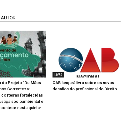
 AUTOR
LIVES
 do Projeto “De Mãos
OAB lançará livro sobre os novos
mos Correnteza:
desafios do profissional do Direito
costeiras fortalecidas
justiça socioambiental e
 acontece nesta quinta-