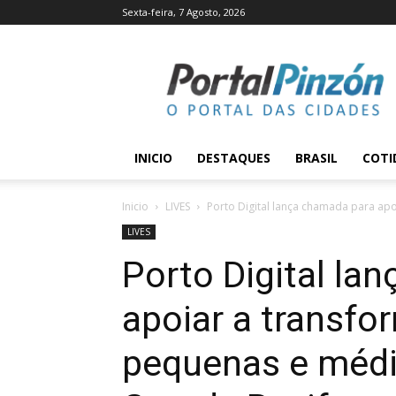
Sexta-feira, 7 Agosto, 2026
Portal
Pinzón
INICIO
DESTAQUES
BRASIL
COTI
Inicio
LIVES
Porto Digital lança chamada para apo
LIVES
Porto Digital la
apoiar a transfo
pequenas e médi