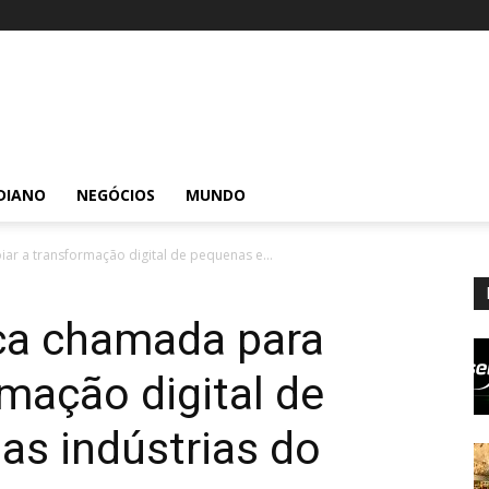
DIANO
NEGÓCIOS
MUNDO
iar a transformação digital de pequenas e...
nça chamada para
rmação digital de
as indústrias do