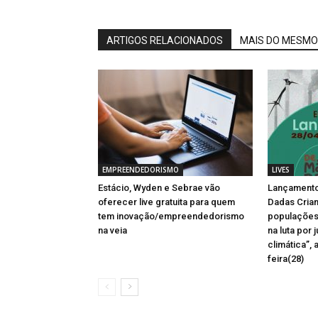
ARTIGOS RELACIONADOS
MAIS DO MESMO
EMPREENDEDORISMO
LIVES
Estácio, Wyden e Sebrae vão
Lançamento
oferecer live gratuita para quem
Dadas Cria
tem inovação/empreendedorismo
populações 
na veia
na luta por 
climática”,
feira(28)