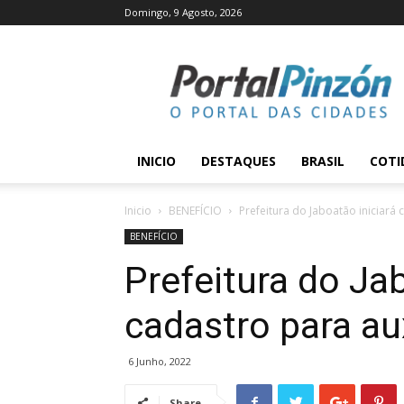
Domingo, 9 Agosto, 2026
Portal
Pinzón
INICIO
DESTAQUES
BRASIL
COTI
Inicio
BENEFÍCIO
Prefeitura do Jaboatão iniciará 
BENEFÍCIO
Prefeitura do Jab
cadastro para au
6 Junho, 2022
Share