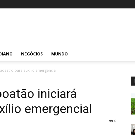
DIANO
NEGÓCIOS
MUNDO
cadastro para auxílio emergencial
oatão iniciará
xílio emergencial
0