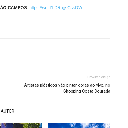
JOÃO CAMPOS:
https://we.tl/t-DRbgsCssDW
Próximo artigo
Artistas plásticos vão pintar obras ao vivo, no
Shopping Costa Dourada
 AUTOR