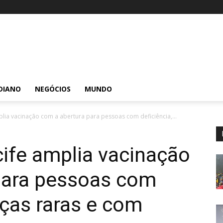
DIANO
NEGÓCIOS
MUNDO
plia vacinação com a abertura para pessoas com deficiência,...
cife amplia vacinação
para pessoas com
nças raras e com