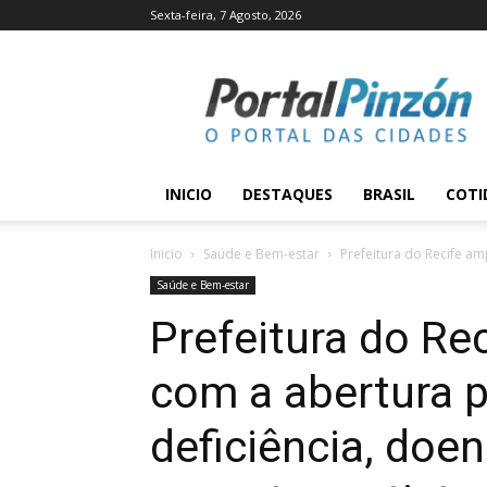
Sexta-feira, 7 Agosto, 2026
Portal
Pinzón
INICIO
DESTAQUES
BRASIL
COTI
Inicio
Saúde e Bem-estar
Prefeitura do Recife am
Saúde e Bem-estar
Prefeitura do Re
com a abertura 
deficiência, doe