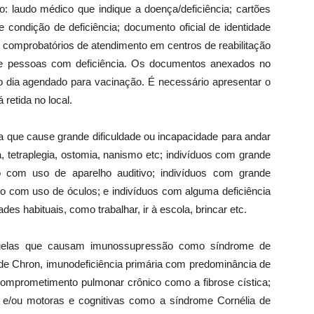
 laudo médico que indique a doença/deficiência; cartões
e condição de deficiência; documento oficial de identidade
 comprobatórios de atendimento em centros de reabilitação
de pessoas com deficiência. Os documentos anexados no
dia agendado para vacinação. É necessário apresentar o
 retida no local.
a que cause grande dificuldade ou incapacidade para andar
 tetraplegia, ostomia, nanismo etc; indivíduos com grande
o com uso de aparelho auditivo; indivíduos com grande
o com uso de óculos; e indivíduos com alguma deficiência
des habituais, como trabalhar, ir à escola, brincar etc.
quelas que causam imunossupressão como síndrome de
 de Chron, imunodeficiência primária com predominância de
omprometimento pulmonar crônico como a fibrose cística;
s e/ou motoras e cognitivas como a síndrome Cornélia de