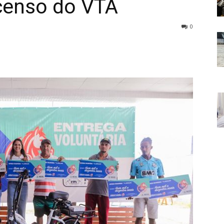
censo do VTA
0