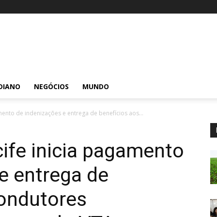
DIANO
NEGÓCIOS
MUNDO
mento de indenizações e entrega de benefícios aos...
cife inicia pagamento
e entrega de
condutores