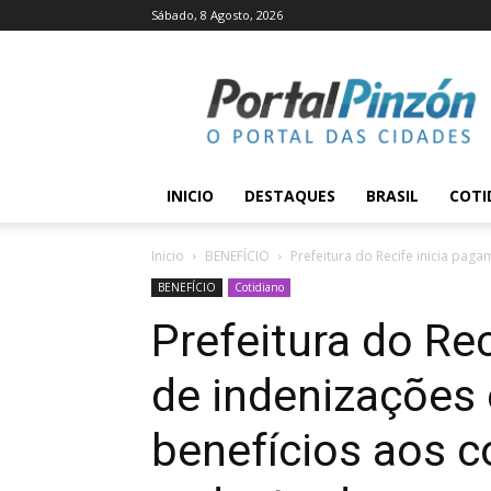
Sábado, 8 Agosto, 2026
Portal
Pinzón
INICIO
DESTAQUES
BRASIL
COTI
Inicio
BENEFÍCIO
Prefeitura do Recife inicia paga
BENEFÍCIO
Cotidiano
Prefeitura do Re
de indenizações 
benefícios aos 