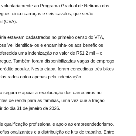
m voluntariamente ao Programa Gradual de Retirada dos
egues cinco carroças e seis cavalos, que serão
al (CVA).
ária estavam cadastrados no primeiro censo do VTA,
ossível identificá-los e encaminhá-los aos benefícios
oferecida uma indenização no valor de R$1,2 mil – o
tregue. Também foram disponibilizadas vagas de emprego
crédito popular. Nesta etapa, foram concedidas três bikes
astrados optou apenas pela indenização.
o segura e apoiar a recolocação dos carroceiros no
ontes de renda para as famílias, uma vez que a tração
ir do dia 31 de janeiro de 2026.
qualificação profissional e apoio ao empreendedorismo,
issionalizantes e a distribuição de kits de trabalho. Entre