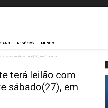
DIANO
NEGÓCIOS
MUNDO
500 animais neste sábado(27), em Chapecó
te terá leilão com
te sábado(27), em