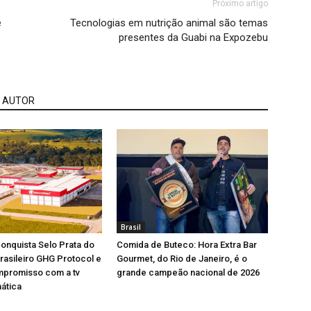
Próximo artigo
e
Tecnologias em nutrição animal são temas
presentes da Guabi na Expozebu
 AUTOR
Brasil
onquista Selo Prata do
Comida de Buteco: Hora Extra Bar
asileiro GHG Protocol e
Gourmet, do Rio de Janeiro, é o
mpromisso com a tv
grande campeão nacional de 2026
ática