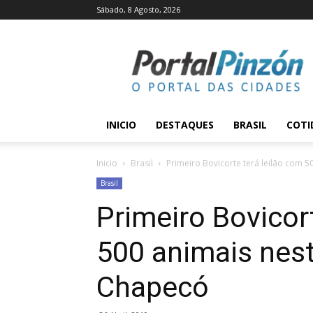
Sábado, 8 Agosto, 2026
Portal
Pinzón
INICIO
DESTAQUES
BRASIL
COTI
Inicio
Brasil
Primeiro Bovicorte terá leilão com 
Brasil
Primeiro Bovicor
500 animais nes
Chapecó