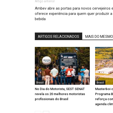
Artigo anterior
Ambev abre as portas para novos cervejeiros 
oferece experiência para quem quer produzir a
bebida
ARTIGOS RELACIONADOS
MAIS DO MESMO
Brasil
Brasil
No Dia do Motorista, SEST SENAT
Masterboi c
revela os 20 melhores motoristas
Programa Br
profissionais do Brasil
reforça co
agenda clim