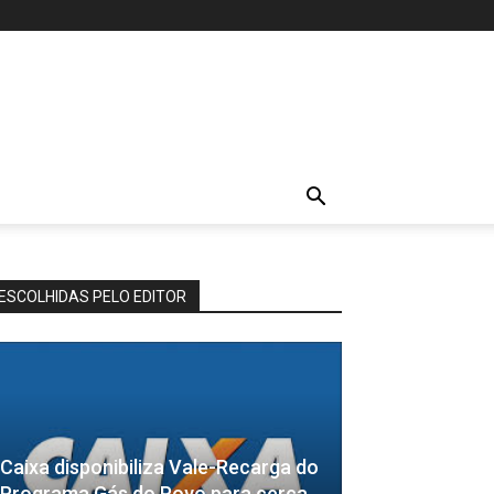
ESCOLHIDAS PELO EDITOR
Caixa disponibiliza Vale-Recarga do
Programa Gás do Povo para cerca