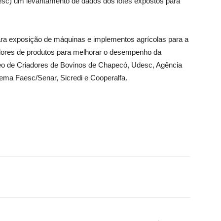
esc) um levantamento de dados dos lotes expostos para
exposição de máquinas e implementos agrícolas para a
edores de produtos para melhorar o desempenho da
leo de Criadores de Bovinos de Chapecó, Udesc, Agência
tema Faesc/Senar, Sicredi e Cooperalfa.