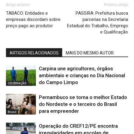
Artigo anterior
Próximo artigo
TABACO: Entidades e
PASSIRA: Prefeitura busca
empresas discordam sobre
parcerias na Secretaria
preço pago ao produtor
Estadual do Trabalho, Emprego
e Qualificação
ARTIGOS RELACIONADOS
MAIS DO MESMO AUTOR
Carpina une agricultores, órgãos
ambientais e crianças no Dia Nacional
do Campo Limpo
CELEBRAÇÃO
Pernambuco se torna o melhor Estado
do Nordeste e o terceiro do Brasil
para empreender
Brasil
Operação do CREF12/PE encontra
irregularidades em escolas de