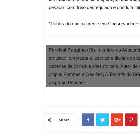
pesado” com freio desregulado e conduta inti
*Publicado originalmente em Conservadores e
Percival Puggina
(76), membro da Academia
arquiteto, empresário, escritor e titular do s
dezenas de jornais e sites no país. Autor de 
utopia; Pombas e Gaviões; A Tomada do Bras
do grupo Pensar+.
Share