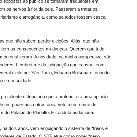
do expostos ao público se tornaram frequentes em
com os nervos à flor da pele. Passaram a tratar os
ritarismo e arrogância, como se todos fossem casca
cas que não sabem perder eleições. Aliás, que não
mitem as consequentes mudanças. Querem que tudo
 ou desfizeram. A novidade, na minha perspectiva, são
deres. Lembrei-me da indignação que causou, com
ederal eleito por São Paulo, Eduardo Bolsonaro, quando
bo e um soldado.
o presidente o deputado que a proferiu, era uma opinião
de um poder aos outros dois. Veto a um nome de
e do Palácio do Planalto. É conduta audaciosa.
 há dois anos, vem enguiçando o sistema de “freios e
 poderes de Estado. O STF atua como poder “peso