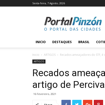
Sexta-feira, 7 Agosto, 2026
Portal
Pinzón
INICIO
DESTAQUES
BRASIL
COTI
Inicio
ARTIGOS
Recados ameaçadores do STF, é o 
ARTIGOS
Recados ameaçad
artigo de Perciv
16 Fevereiro, 2021
Share