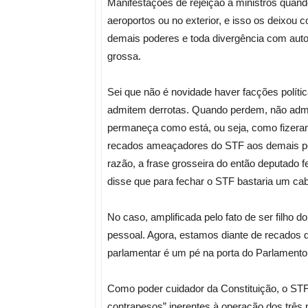
Manifestações de rejeição a ministros quan
aeroportos ou no exterior, e isso os deixou 
demais poderes e toda divergência com auto
grossa.
Sei que não é novidade haver facções políti
admitem derrotas. Quando perdem, não ad
permaneça como está, ou seja, como fizeram
recados ameaçadores do STF aos demais po
razão, a frase grosseira do então deputado f
disse que para fechar o STF bastaria um ca
No caso, amplificada pelo fato de ser filho d
pessoal. Agora, estamos diante de recados 
parlamentar é um pé na porta do Parlamento 
Como poder cuidador da Constituição, o STF,
contrapesos” inerentes à operação dos três