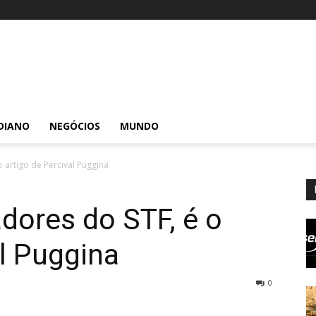
DIANO
NEGÓCIOS
MUNDO
artigo de Percival Puggina
ores do STF, é o
al Puggina
0