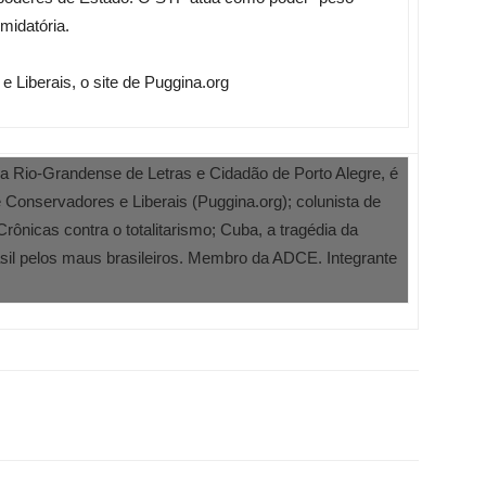
midatória.
 Liberais, o site de Puggina.org
 Rio-Grandense de Letras e Cidadão de Porto Alegre, é
ite Conservadores e Liberais (Puggina.org); colunista de
Crônicas contra o totalitarismo; Cuba, a tragédia da
il pelos maus brasileiros. Membro da ADCE. Integrante