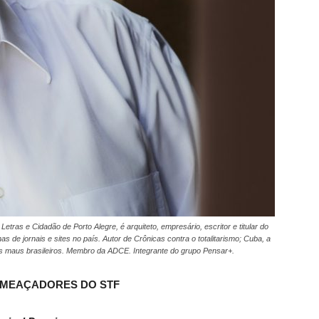
ras e Cidadão de Porto Alegre, é arquiteto, empresário, escritor e titular do
s de jornais e sites no país. Autor de Crônicas contra o totalitarismo; Cuba, a
os maus brasileiros. Membro da ADCE. Integrante do grupo Pensar+.
MEAÇADORES DO STF