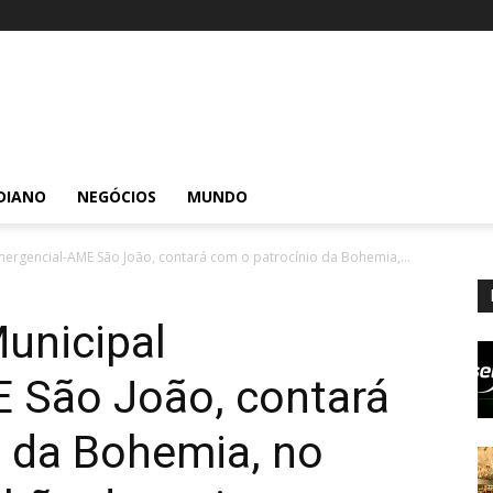
DIANO
NEGÓCIOS
MUNDO
Emergencial-AME São João, contará com o patrocínio da Bohemia,...
Municipal
 São João, contará
o da Bohemia, no