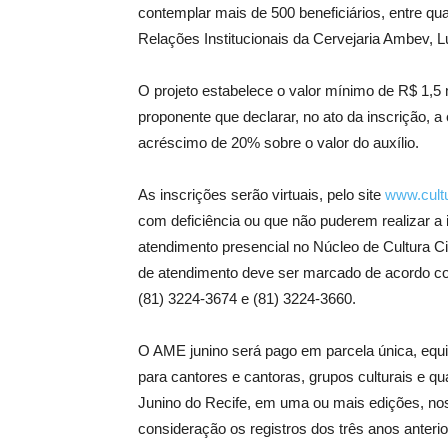
contemplar mais de 500 beneficiários, entre qua
Relações Institucionais da Cervejaria Ambev, L
O projeto estabelece o valor mínimo de R$ 1,5
proponente que declarar, no ato da inscrição, a
acréscimo de 20% sobre o valor do auxílio.
As inscrições serão virtuais, pelo site
www.cultu
com deficiência ou que não puderem realizar a 
atendimento presencial no Núcleo de Cultura Ci
de atendimento deve ser marcado de acordo com
(81) 3224-3674 e (81) 3224-3660.
O AME junino será pago em parcela única, eq
para cantores e cantoras, grupos culturais e q
Junino do Recife, em uma ou mais edições, no
consideração os registros dos três anos anterio