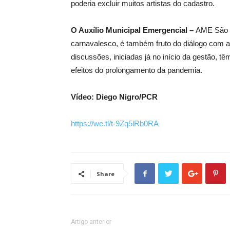
poderia excluir muitos artistas do cadastro.
O Auxílio Municipal Emergencial –
AME São J
carnavalesco, é também fruto do diálogo com a 
discussões, iniciadas já no início da gestão, 
efeitos do prolongamento da pandemia.
Vídeo: Diego Nigro/PCR
https://we.tl/t-9Zq5lRb0RA
Share
Artigo anterior