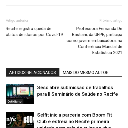
Artigo anterior
Próximo artigo
Recife registra queda de
Professora Fernanda De
óbitos de idosos por Covid-19
Bastiani, da UFPE, participa
como jovem embaixadora, na
Conferência Mundial de
Estatística 2021
ARTIGOS RELACIONADOS
MAIS DO MESMO AUTOR
Sesc abre submissão de trabalhos
para II Seminário de Saúde no Recife
Cotidiano
Selfit inicia parceria com Boom Fit
Club e estreia no Recife primeira
unidade com sala de aulas ao vivo