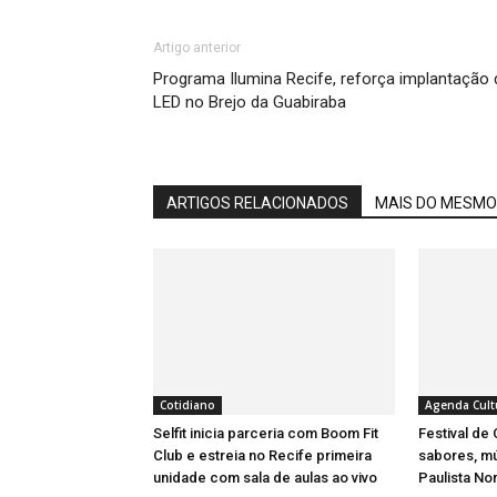
Artigo anterior
Programa Ilumina Recife, reforça implantação 
LED no Brejo da Guabiraba
ARTIGOS RELACIONADOS
MAIS DO MESMO
Cotidiano
Agenda Cult
Selfit inicia parceria com Boom Fit
Festival de
Club e estreia no Recife primeira
sabores, m
unidade com sala de aulas ao vivo
Paulista No