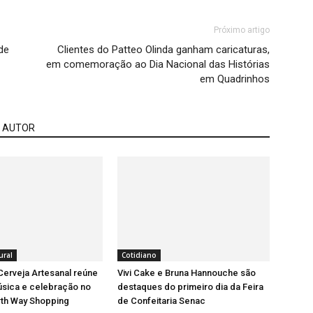
Próximo artigo
de
Clientes do Patteo Olinda ganham caricaturas,
em comemoração ao Dia Nacional das Histórias
em Quadrinhos
 AUTOR
ural
Cotidiano
 Cerveja Artesanal reúne
Vivi Cake e Bruna Hannouche são
úsica e celebração no
destaques do primeiro dia da Feira
rth Way Shopping
de Confeitaria Senac