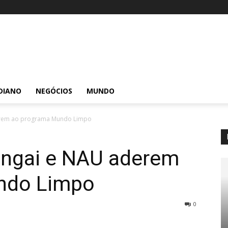
DIANO
NEGÓCIOS
MUNDO
erem ao programa Mundo Limpo
angai e NAU aderem
ndo Limpo
0