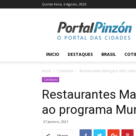
Quinta-feira, 6 Agosto, 2026
Portal
Pinzón
INICIO
DESTAQUES
BRASIL
COTI
Inicio
Cotidiano
Restaurantes Mangai e NAU ad
Cotidiano
Restaurantes M
ao programa Mu
27 Janeiro, 2021
Share