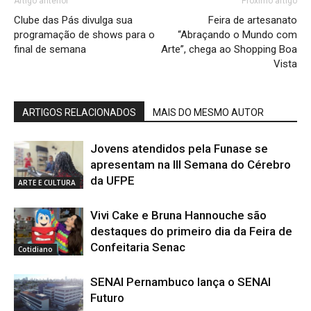
Artigo anterior
Próximo artigo
Clube das Pás divulga sua
Feira de artesanato
programação de shows para o
“Abraçando o Mundo com
final de semana
Arte”, chega ao Shopping Boa
Vista
ARTIGOS RELACIONADOS
MAIS DO MESMO AUTOR
Jovens atendidos pela Funase se
apresentam na III Semana do Cérebro
da UFPE
ARTE E CULTURA
Vivi Cake e Bruna Hannouche são
destaques do primeiro dia da Feira de
Confeitaria Senac
Cotidiano
SENAI Pernambuco lança o SENAI
Futuro