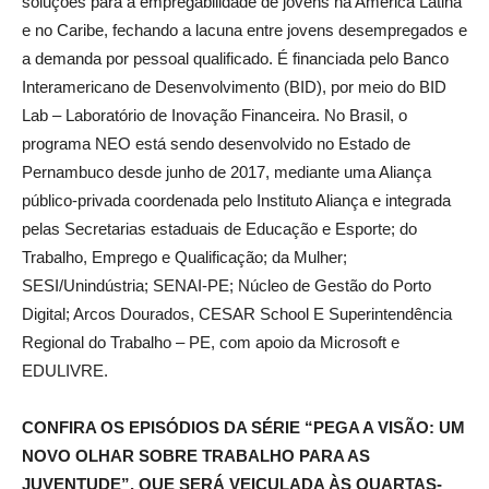
soluções para a empregabilidade de jovens na América Latina
e no Caribe, fechando a lacuna entre jovens desempregados e
a demanda por pessoal qualificado. É financiada pelo Banco
Interamericano de Desenvolvimento (BID), por meio do BID
Lab – Laboratório de Inovação Financeira. No Brasil, o
programa NEO está sendo desenvolvido no Estado de
Pernambuco desde junho de 2017, mediante uma Aliança
público-privada coordenada pelo Instituto Aliança e integrada
pelas Secretarias estaduais de Educação e Esporte; do
Trabalho, Emprego e Qualificação; da Mulher;
SESI/Unindústria; SENAI-PE; Núcleo de Gestão do Porto
Digital; Arcos Dourados, CESAR School E Superintendência
Regional do Trabalho – PE, com apoio da Microsoft e
EDULIVRE.
CONFIRA OS EPISÓDIOS DA SÉRIE “PEGA A VISÃO: UM
NOVO OLHAR SOBRE TRABALHO PARA AS
JUVENTUDE”, QUE SERÁ VEICULADA ÀS QUARTAS-