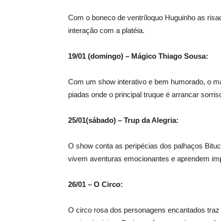
Com o boneco de ventríloquo Huguinho as ris
interação com a platéia.
19/01 (domingo) – Mágico Thiago Sousa:
Com um show interativo e bem humorado, o má
piadas onde o principal truque é arrancar sorriso
25/01(sábado) – Trup da Alegria:
O show conta as peripécias dos palhaços Bituca
vivem aventuras emocionantes e aprendem impo
26/01 – O Circo:
O circo rosa dos personagens encantados traz 