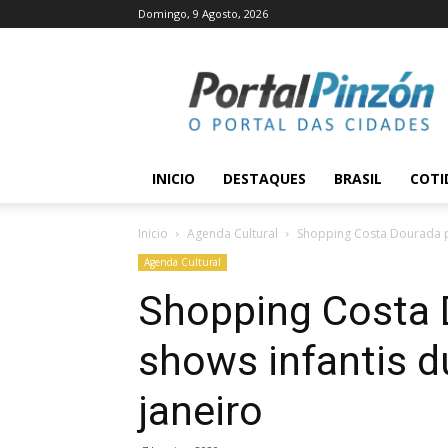
Domingo, 9 Agosto, 2026
Portal
Pinzón
INICIO
DESTAQUES
BRASIL
COTI
Inicio
Agenda Cultural
Shopping Costa Dourada p
Agenda Cultural
Shopping Costa
shows infantis d
janeiro