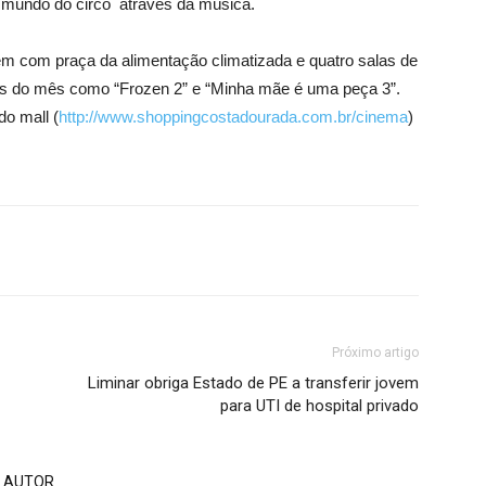
o mundo do circo através da música.
m com praça da alimentação climatizada e quatro salas de
tos do mês como “Frozen 2” e “Minha mãe é uma peça 3”.
do mall (
http://www.shoppingcostadourada.com.br/cinema
)
Próximo artigo
Liminar obriga Estado de PE a transferir jovem
para UTI de hospital privado
 AUTOR