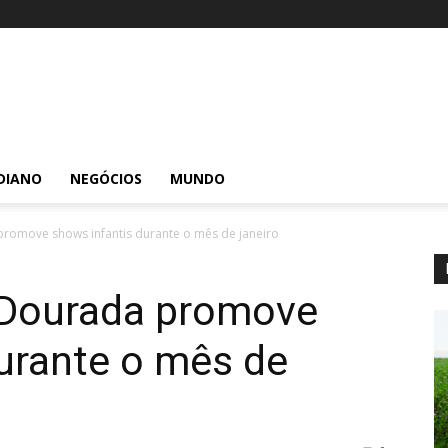
DIANO
NEGÓCIOS
MUNDO
romove shows infantis durante o mês de janeiro
 Dourada promove
urante o mês de