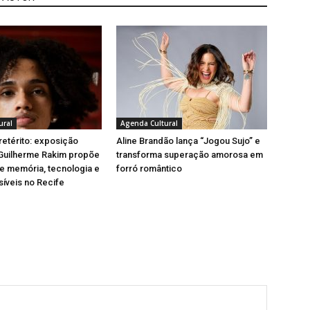
ural
Agenda Cultural
retérito: exposição
Aline Brandão lança “Jogou Sujo” e
 Guilherme Rakim propõe
transforma superação amorosa em
e memória, tecnologia e
forró romântico
síveis no Recife