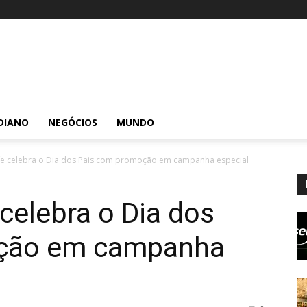
DIANO
NEGÓCIOS
MUNDO
fe celebra o Dia dos Pais com promoção em campanha especial
celebra o Dia dos
ção em campanha