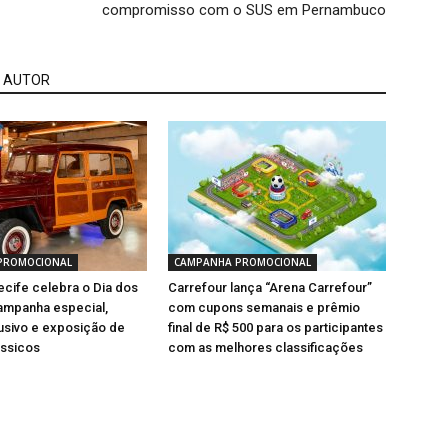
compromisso com o SUS em Pernambuco
 AUTOR
PROMOCIONAL
CAMPANHA PROMOCIONAL
cife celebra o Dia dos
Carrefour lança “Arena Carrefour”
ampanha especial,
com cupons semanais e prêmio
usivo e exposição de
final de R$ 500 para os participantes
ássicos
com as melhores classificações