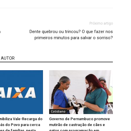
Próximo artigo
a
Dente quebrou ou trincou? O que fazer nos
primeiros minutos para salvar o sorriso?
 AUTOR
Cotidiano
nibiliza Vale-Recarga do
Governo de Pernambuco promove
ás do Povo para cerca
mutirão de castração de cães e
es de famílias, nesta
gatos com programação em