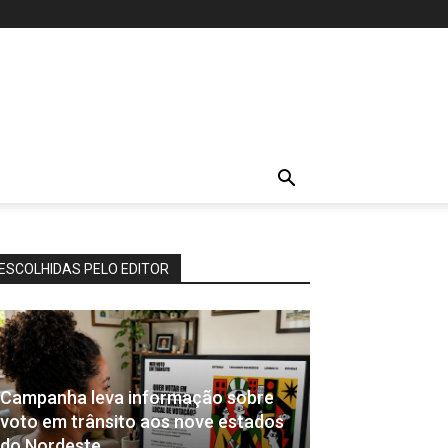
ESCOLHIDAS PELO EDITOR
Campanha leva informação sobre
voto em trânsito aos nove estados
do Nordeste