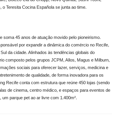
, o Teresita Cocina Española se junta ao time.
e soma 45 anos de atuação movido pelo pioneirismo.
sponsável por expandir a dinâmica do comércio no Recife,
ul da cidade. Alinhados às tendências globais do
io composto pelos grupos JCPM, Allos, Magus e Milburn,
ões sociais para oferecer lazer, serviços, medicina e
entretenimento de qualidade, de forma inovadora para os
ping Recife conta com estrutura que reúne 450 lojas (sendo
alas de cinema, centro médico, e espaços para eventos de
 um parque pet ao ar livre com 1.400m².