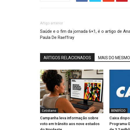
Artigo anterior
Saúde e o fim da jornada 6×1, é o artigo de An
Paula De Raeffray
ARTIGOS RELACIONADOS
MAIS DO MESMO
Cotidiano
BENEFÍCIO
Campanha leva informação sobre
Caixa dispo
voto em trânsito aos nove estados
Programa G
do Nordeste
de 3,2 milhõ