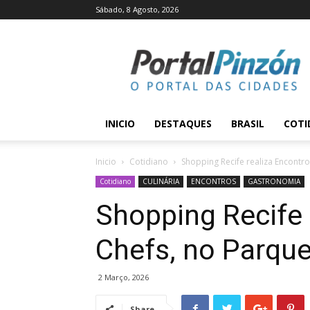
Sábado, 8 Agosto, 2026
Portal
Pinzón
INICIO
DESTAQUES
BRASIL
COTI
Inicio
Cotidiano
Shopping Recife realiza Encontr
Cotidiano
CULINÁRIA
ENCONTROS
GASTRONOMIA
Shopping Recife 
Chefs, no Parqu
2 Março, 2026
Share