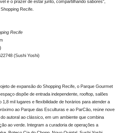
vel e o prazer de estar junto, compartilhando sabores”,
 Shopping Recife.
ping Recife
em
)
622748 (Sushi Yoshi)
projeto de expansão do Shopping Recife, o Parque Gourmet
O espaço dispõe de entrada independente, rooftop, salões
 1,8 mil lugares e flexibilidade de horários para atender a
 próximo ao Parque das Esculturas e ao ParCão, reúne nove
, do autoral ao clássico, em um ambiente que combina
ração ao verde. Integram a curadoria de operações a
ke, Boteco Cia do Chopp, Novo Quintal, Sushi Yoshi,