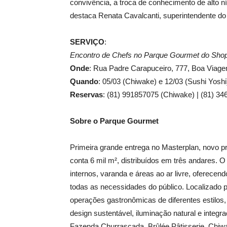
convivência, a troca de conhecimento de alto ní
destaca Renata Cavalcanti, superintendente do
SERVIÇO
:
Encontro de Chefs no Parque Gourmet do Shop
Onde
: Rua Padre Carapuceiro, 777, Boa Viag
Quando
: 05/03 (Chiwake) e 12/03 (Sushi Yoshi
Reservas
: (81) 991857075 (Chiwake) | (81) 34
Sobre o Parque Gourmet
Primeira grande entrega no Masterplan, novo 
conta 6 mil m², distribuídos em três andares. 
internos, varanda e áreas ao ar livre, oferecendo
todas as necessidades do público. Localizado
operações gastronômicas de diferentes estilos
design sustentável, iluminação natural e integ
Fazenda Churrascada, Brûlée Pâtisserie, Chiwa