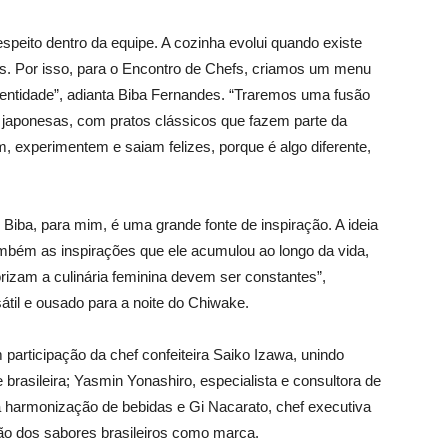
espeito dentro da equipe. A cozinha evolui quando existe
odos. Por isso, para o Encontro de Chefs, criamos um menu
dentidade”, adianta Biba Fernandes. “Traremos uma fusão
s japonesas, com pratos clássicos que fazem parte da
experimentem e saiam felizes, porque é algo diferente,
 Biba, para mim, é uma grande fonte de inspiração. A ideia
ambém as inspirações que ele acumulou ao longo da vida,
izam a culinária feminina devem ser constantes”,
til e ousado para a noite do Chiwake.
 participação da chef confeiteira Saiko Izawa, unindo
 brasileira; Yasmin Yonashiro, especialista e consultora de
da harmonização de bebidas e Gi Nacarato, chef executiva
ão dos sabores brasileiros como marca.