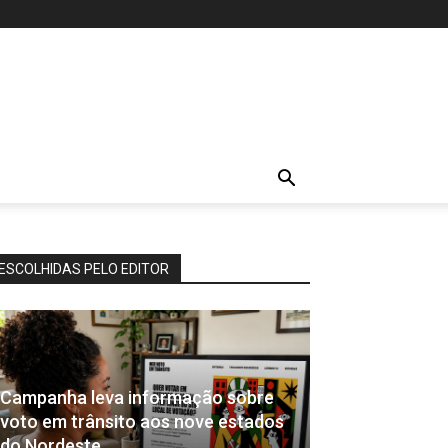
ESCOLHIDAS PELO EDITOR
Campanha leva informação sobre
voto em trânsito aos nove estados
do Nordeste