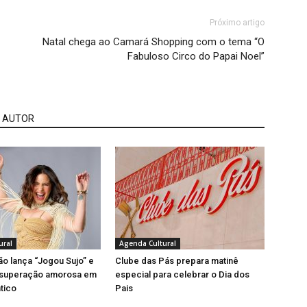
Próximo artigo
Natal chega ao Camará Shopping com o tema “O
Fabuloso Circo do Papai Noel”
 AUTOR
ural
Agenda Cultural
ão lança “Jogou Sujo” e
Clube das Pás prepara matinê
 superação amorosa em
especial para celebrar o Dia dos
tico
Pais