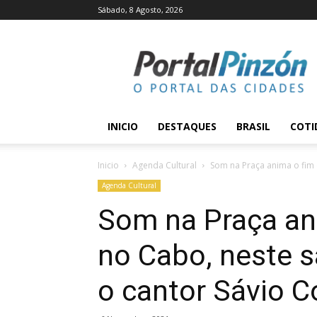
Sábado, 8 Agosto, 2026
Portal
Pinzón
INICIO
DESTAQUES
BRASIL
COTI
Inicio
Agenda Cultural
Som na Praça anima o fim
Agenda Cultural
Som na Praça an
no Cabo, neste 
o cantor Sávio C