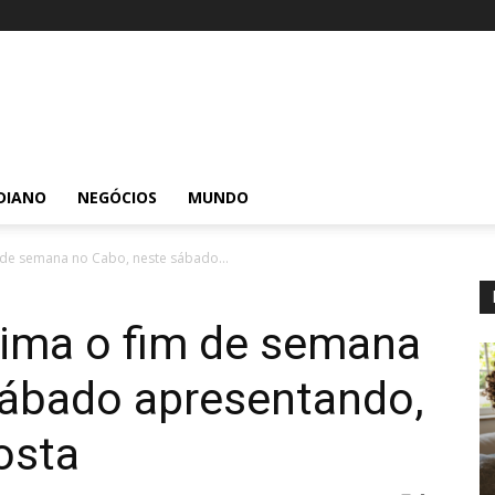
DIANO
NEGÓCIOS
MUNDO
 de semana no Cabo, neste sábado...
ima o fim de semana
sábado apresentando,
osta