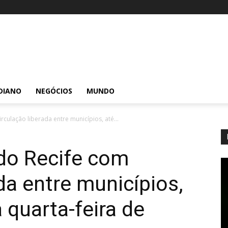
DIANO
NEGÓCIOS
MUNDO
rculação liberada entre municípios, até...
 do Recife com
da entre municípios,
 quarta-feira de