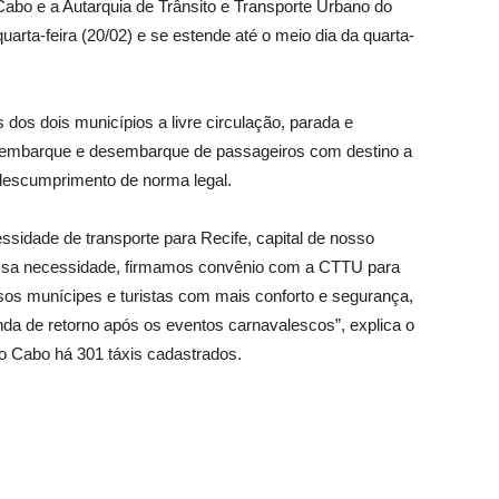
 Cabo e a Autarquia de Trânsito e Transporte Urbano do
arta-feira (20/02) e se estende até o meio dia da quarta-
s dos dois municípios a livre circulação, parada e
s, embarque e desembarque de passageiros com destino a
 descumprimento de norma legal.
ssidade de transporte para Recife, capital de nosso
ssa necessidade, firmamos convênio com a CTTU para
sos munícipes e turistas com mais conforto e segurança,
nda de retorno após os eventos carnavalescos”, explica o
o Cabo há 301 táxis cadastrados.