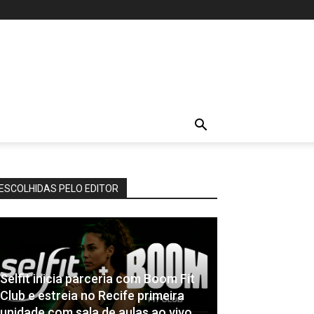
ESCOLHIDAS PELO EDITOR
Selfit inicia parceria com Boom Fit
Club e estreia no Recife primeira
unidade com sala de aulas ao vivo