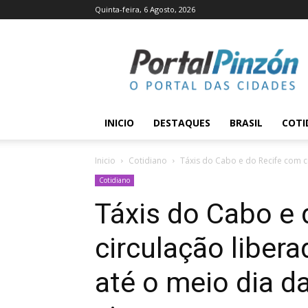
Quinta-feira, 6 Agosto, 2026
Portal
Pinzón
INICIO
DESTAQUES
BRASIL
COTI
Inicio
Cotidiano
Táxis do Cabo e do Recife com ci
Cotidiano
Táxis do Cabo e
circulação libera
até o meio dia da