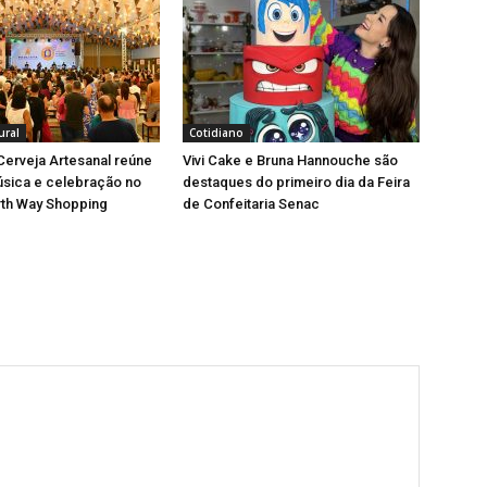
ural
Cotidiano
 Cerveja Artesanal reúne
Vivi Cake e Bruna Hannouche são
úsica e celebração no
destaques do primeiro dia da Feira
rth Way Shopping
de Confeitaria Senac