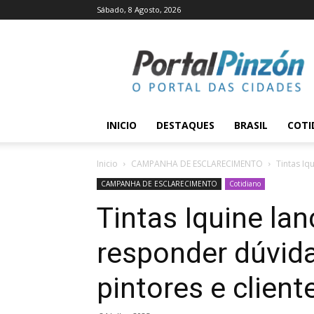
Sábado, 8 Agosto, 2026
Portal
Pinzón
INICIO
DESTAQUES
BRASIL
COTI
Inicio
CAMPANHA DE ESCLARECIMENTO
Tintas Iq
CAMPANHA DE ESCLARECIMENTO
Cotidiano
Tintas Iquine la
responder dúvida
pintores e cliente