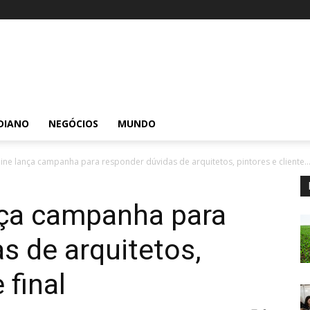
DIANO
NEGÓCIOS
MUNDO
uine lança campanha para responder dúvidas de arquitetos, pintores e cliente..
nça campanha para
s de arquitetos,
 final