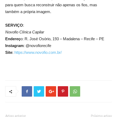
para quem busca reconstruir não apenas os fios, mas
também a própria imagem.
SERVIÇO
:
Novofio Clínica Capilar
Endereç
o: R. José Osório, 193 – Madalena – Recife – PE
Instagram
: @novofiorecife
Site
:
https://www.novofio.com.br/
Artigo anterior
Próximo artigo