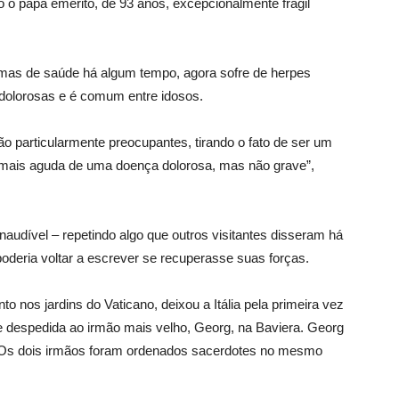
 o papa emérito, de 93 anos, excepcionalmente frágil
mas de saúde há algum tempo, agora sofre de herpes
 dolorosas e é comum entre idosos.
o particularmente preocupantes, tirando o fato de ser um
mais aguda de uma doença dolorosa, mas não grave”,
audível – repetindo algo que outros visitantes disseram há
oderia voltar a escrever se recuperasse suas forças.
 nos jardins do Vaticano, deixou a Itália pela primeira vez
e despedida ao irmão mais velho, Georg, na Baviera. Georg
. Os dois irmãos foram ordenados sacerdotes no mesmo