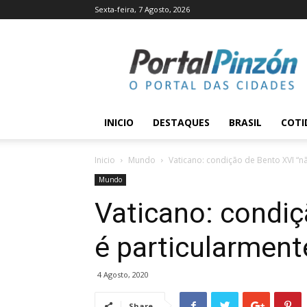
Sexta-feira, 7 Agosto, 2026
Portal
Pinzón
INICIO
DESTAQUES
BRASIL
COTI
Inicio
Mundo
Vaticano: condição de Bento XVI “n
Mundo
Vaticano: condiç
é particularment
4 Agosto, 2020
Share