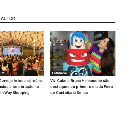
 AUTOR
ural
Cotidiano
 Cerveja Artesanal reúne
Vivi Cake e Bruna Hannouche são
úsica e celebração no
destaques do primeiro dia da Feira
rth Way Shopping
de Confeitaria Senac