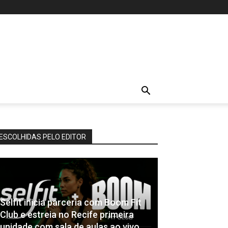
ESCOLHIDAS PELO EDITOR
Selfit inicia parceria com Boom Fit
Club e estreia no Recife primeira
unidade com sala de aulas ao vivo