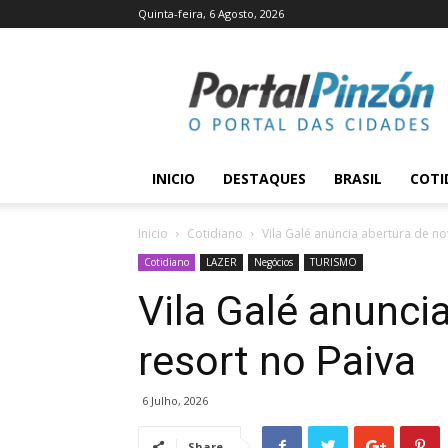
Quinta-feira, 6 Agosto, 2026
Portal
Pinzón
INICIO
DESTAQUES
BRASIL
COTI
Inicio
Cotidiano
Vila Galé anuncia abertura de no
Cotidiano
LAZER
Negócios
TURISMO
Vila Galé anunci
resort no Paiva
6 Julho, 2026
Share