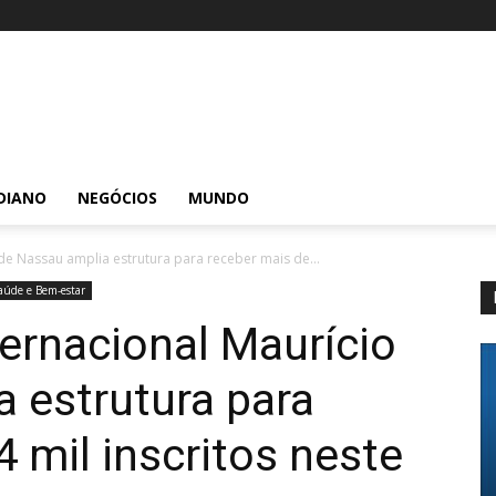
DIANO
NEGÓCIOS
MUNDO
de Nassau amplia estrutura para receber mais de...
aúde e Bem-estar
ernacional Maurício
 estrutura para
 mil inscritos neste