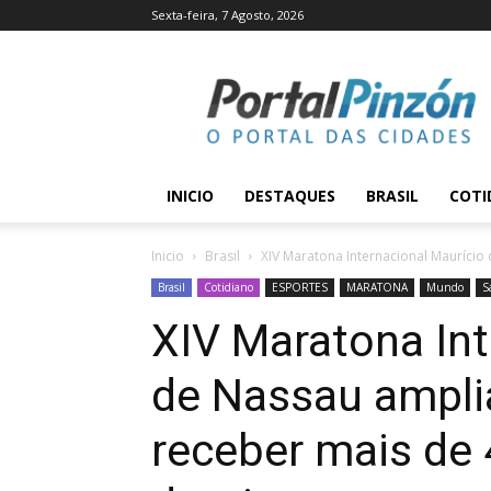
Sexta-feira, 7 Agosto, 2026
Portal
Pinzón
INICIO
DESTAQUES
BRASIL
COTI
Inicio
Brasil
XIV Maratona Internacional Maurício 
Brasil
Cotidiano
ESPORTES
MARATONA
Mundo
S
XIV Maratona Int
de Nassau amplia
receber mais de 4