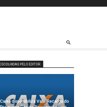
ESCOLHIDAS PELO EDITOR
Caixa disponibiliza Vale-Recarga do
Programa Gás do Povo para cerca