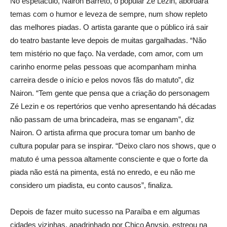
No espetáculo, Nairon Barreto, o popular Zé Lezin, abordará
temas com o humor e leveza de sempre, num show repleto
das melhores piadas. O artista garante que o público irá sair
do teatro bastante leve depois de muitas gargalhadas. “Não
tem mistério no que faço. Na verdade, com amor, com um
carinho enorme pelas pessoas que acompanham minha
carreira desde o início e pelos novos fãs do matuto”, diz
Nairon. “Tem gente que pensa que a criação do personagem
Zé Lezin e os repertórios que venho apresentando há décadas
não passam de uma brincadeira, mas se enganam”, diz
Nairon. O artista afirma que procura tomar um banho de
cultura popular para se inspirar. “Deixo claro nos shows, que o
matuto é uma pessoa altamente consciente e que o forte da
piada não está na pimenta, está no enredo, e eu não me
considero um piadista, eu conto causos”, finaliza.
Depois de fazer muito sucesso na Paraíba e em algumas
cidades vizinhas, apadrinhado por Chico Anysio, estreou na