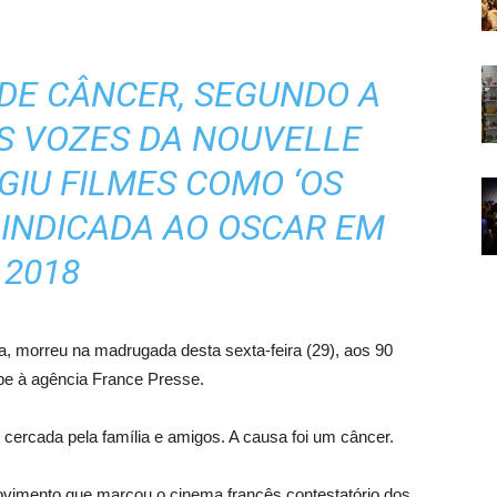
 DE CÂNCER, SEGUNDO A
AS VOZES DA NOUVELLE
IGIU FILMES COMO ‘OS
 INDICADA AO OSCAR EM
2018
a, morreu na madrugada desta sexta-feira (29), aos 90
pe à agência France Presse.
ercada pela família e amigos. A causa foi um câncer.
ovimento que marcou o cinema francês contestatório dos