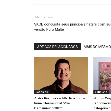
Artigo anterior
SKOL conquista seus principais haters com su
versão Puro Malte
ARTIGOS RELACIONADOS
MAIS DO MESMO
Cotidiano
Cotidiano
André Rio cruza o Atlântico com a
Nigrum Cor
turnê internacional “Viva
reconheci
Pernambuco 2026”
categoria d