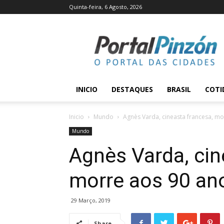
Quinta-feira, 6 Agosto, 2026
Portal
Pinzón
INICIO
DESTAQUES
BRASIL
COTI
Inicio
Mundo
Agnès Varda, cineasta francesa, mo
Mundo
Agnès Varda, cin
morre aos 90 an
29 Março, 2019
Share