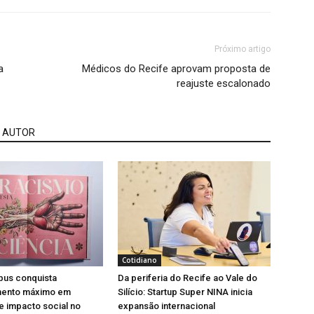
Próximo artigo
a
Médicos do Recife aprovam proposta de
reajuste escalonado
 AUTOR
Cotidiano
pus conquista
Da periferia do Recife ao Vale do
mento máximo em
Silício: Startup Super NINA inicia
e impacto social no
expansão internacional