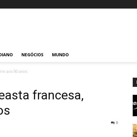
DIANO
NEGÓCIOS
MUNDO
rre aos 90 anos
easta francesa,
os
0