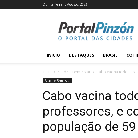
Quinta-feira, 6 Agosto, 2026
Portal
Pinzón
INICIO
DESTAQUES
BRASIL
COTI
Inicio
Saúde e Bem-estar
Cabo vacina todos os s
Saúde e Bem-estar
Cabo vacina tod
professores, e c
população de 59