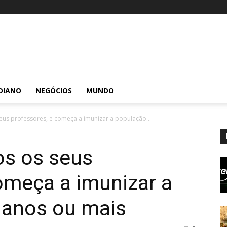
DIANO
NEGÓCIOS
MUNDO
eus professores, e começa a imunizar a população...
os os seus
omeça a imunizar a
 anos ou mais