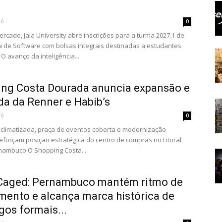
26
0
rcado, Jala University abre inscrições para a turma 2027.1 de
 de Software com bolsas integrais destinadas a estudantes
 O avanço da inteligência...
ng Costa Dourada anuncia expansão e
a da Renner e Habib’s
26
0
climatizada, praça de eventos coberta e modernização
eforçam posição estratégica do centro de compras no Litoral
nambuco O Shopping Costa...
Caged: Pernambuco mantém ritmo de
mento e alcança marca histórica de
os formais...