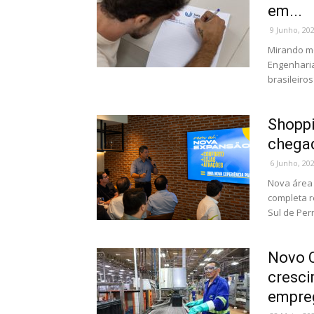
em...
9 Junho, 20
Mirando me
Engenharia
brasileiros
Shoppi
chegad
6 Junho, 20
Nova área 
completa r
Sul de Per
Novo 
cresci
empreg