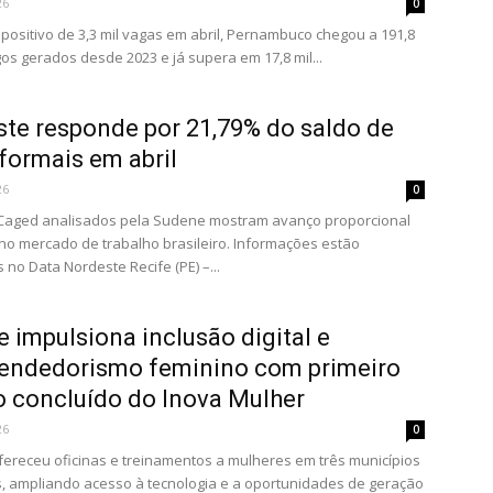
26
0
positivo de 3,3 mil vagas em abril, Pernambuco chegou a 191,8
os gerados desde 2023 e já supera em 17,8 mil...
te responde por 21,79% do saldo de
formais em abril
26
0
Caged analisados pela Sudene mostram avanço proporcional
no mercado de trabalho brasileiro. Informações estão
 no Data Nordeste Recife (PE) –...
 impulsiona inclusão digital e
endedorismo feminino com primeiro
o concluído do Inova Mulher
26
0
 ofereceu oficinas e treinamentos a mulheres em três municípios
, ampliando acesso à tecnologia e a oportunidades de geração