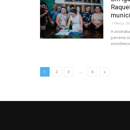
Raquel
municíp
1 Março, 20
A assinatu
parceria c
econômico e
...
1
2
3
6