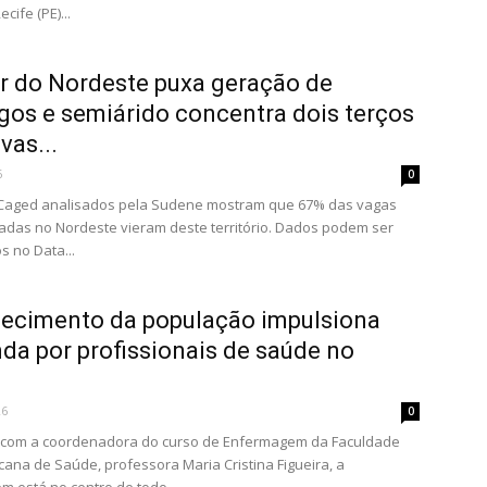
cife (PE)...
or do Nordeste puxa geração de
os e semiárido concentra dois terços
vas...
6
0
Caged analisados pela Sudene mostram que 67% das vagas
iadas no Nordeste vieram deste território. Dados podem ser
s no Data...
ecimento da população impulsiona
a por profissionais de saúde no
26
0
 com a coordenadora do curso de Enfermagem da Faculdade
na de Saúde, professora Maria Cristina Figueira, a