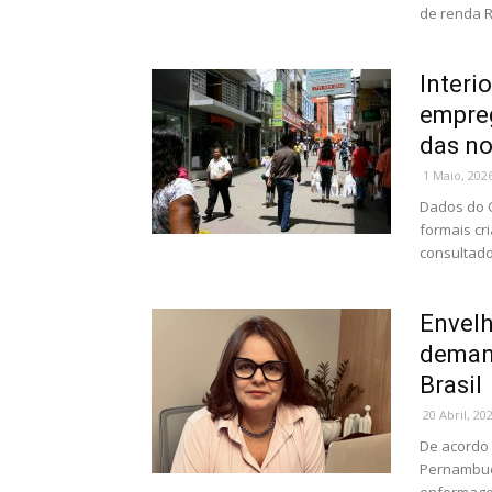
de renda Re
Interi
empreg
das no
1 Maio, 202
Dados do 
formais cr
consultado
Envelh
demand
Brasil
20 Abril, 20
De acordo
Pernambuca