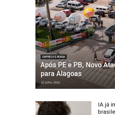
EMPREGO E RENDA
Após PE e PB, Novo Ata
para Alagoas
22 Julho, 2026
IA já 
brasil