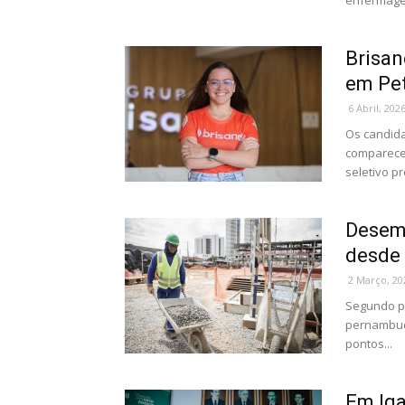
enfermagem
Brisan
em Pet
6 Abril, 202
Os candid
comparecer
seletivo pr
Desemp
desde
2 Março, 20
Segundo pe
pernambuca
pontos...
Em Iga