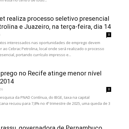
 está no centro de todo...
et realiza processo seletivo presencial
rolina e Juazeiro, na terça-feira, dia 14
6
0
atos interessados nas oportunidades de emprego devem
 ao Cebrac Petrolina, local onde será realizado o processo
esencial, portando currículo impresso e...
rego no Recife atinge menor nível
 2014
26
0
squisa da PNAD Contínua, do IBGE, taxa na capital
na recuou para 7,8% no 4º trimestre de 2025, uma queda de 3
rassu, governadora de Pernambuco,