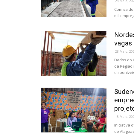
28 Maio, 20
Com saldo 
mil empreg
Nordes
vagas 
28 Maio, 20
Dados do 
da Região 
disponíveis
Sudene
empre
projet
18 Maio, 20
Iniciativa
de Alagoas